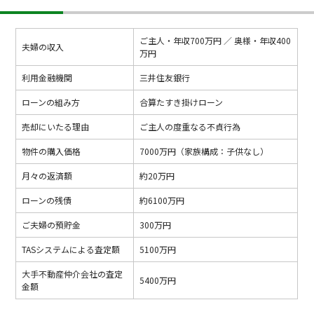
ご主人・年収700万円 ／ 奥様・年収400
夫婦の収入
万円
利用金融機関
三井住友銀行
ローンの組み方
合算たすき掛けローン
売却にいたる理由
ご主人の度重なる不貞行為
物件の購入価格
7000万円（家族構成：子供なし）
月々の返済額
約20万円
ローンの残債
約6100万円
ご夫婦の預貯金
300万円
TASシステムによる査定額
5100万円
大手不動産仲介会社の査定
5400万円
金額