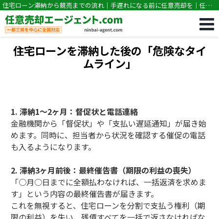
住宅ローン滞納から競売までの流れ｜手遅れになる前に任意売却を｜任意
売却専門｜競売・住宅ローン滞納の相談なら任意売却エージェント.com
住宅ローンを滞納した後の「危険なタイ
ムライン」
1. 滞納1〜2ヶ月：督促状と電話連絡
金融機関から「督促状」や「支払い遅延通知」が届き始
めます。同時に、担当者から状況を確認する催促の電話
も入るようになります。
2. 滞納3ヶ月前後：最終催告書（期限の利益の喪失）
「○月○日までに全額払わなければ、一括返済を求めま
す」という内容の最終催告書が届きます。
これを無視すると、住宅ローンを分割で支払う権利（期
限の利益）を失い、残債すべてを一括で返さなければな