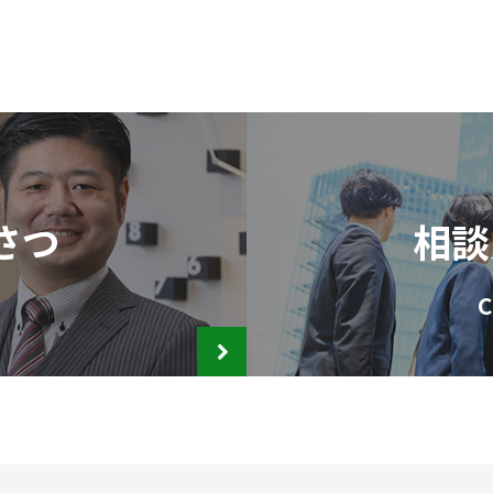
さつ
相談
C