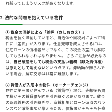
れ残ってしまうリスクが高くなります。
2. 法的な問題を抱えている物件
① 税金の滞納による「差押（さしおさえ）」
税金を長く滞納していると、自治体や国税局によって物
件に「差押」が入ります。任意売却を成立させるには、
住宅ローンの債権者だけでなく、この税金の差押も解除
してもらわなければなりません。 さらに注意が必要なの
は、
自己破産をしても税金の支払い義務（非免責債権）
は原則として消えない
という点です。滞納額が膨らんで
いる場合、解除交渉は非常に難航します。
② 賃借人が入居中の物件（オーナーチェンジ）
物件に第三者が住んでいる（賃貸中）場合、売却後も買
主様がその賃貸借契約を引き継ぐ必要があります。敷金
の返還義務の引き継ぎや、家賃相場とローン返済のバラ
ンスなど確認事項が増えるため、債権者がそもそも任意