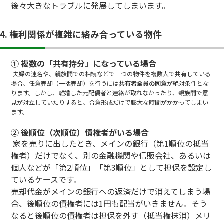
後々大きなトラブルに発展してしまいます。
4. 権利関係が複雑に絡み合っている物件
① 複数の「共有持分」になっている場合
夫婦の連名や、親族間での相続などで一つの物件を複数人で共有している
場合、任意売却（一括売却）を行うには
共有者全員の同意
が絶対条件とな
ります。しかし、離婚した元配偶者と連絡が取れなかったり、親族間で意
見が対立していたりすると、合意形成だけで膨大な時間がかかってしまい
ます。
② 後順位（次順位）債権者がいる場合
家を売りに出したとき、メインの銀行（第1順位の抵当
権者）だけでなく、別の金融機関や信販会社、あるいは
個人などが「第2順位」「第3順位」として担保を設定し
ているケースです。
売却代金がメインの銀行への返済だけで消えてしまう場
合、後順位の債権者には1円も配当がいきません。そう
なると後順位の債権者は担保を外す（抵当権抹消）メリ