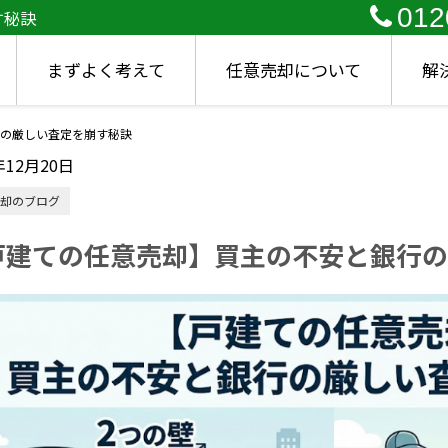
012
す秘訣
まずよく考えて
任意売却について
解
の厳しい査定を崩す秘訣
年12月20日
却のブログ
戸建ての任意売却】買主の不安と銀行の