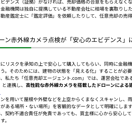
エビデンス（証拠）がなければ、売却価格の合意をもらえなくな
、金融機関は独自に提携している不動産会社に相場を裏取りし
不動産鑑定士に「鑑定評価」を依頼したりして、任意売却の売
ーン赤外線カメラ点検が「安心のエビデンス」
様にリスクを承知の上で安心して購入してもらい、同時に金融
らう。そのためには、建物の状態を「見える化」することが必要
、私たち「任意売却エージェント.com」では、運営会社であるRER 
ot」と連携し、
高性能な赤外線カメラを搭載したドローンによる
ら
ーンを用いて屋根や外壁などを上空からくまなくスキャンし、
常がある場所・ない場所」を客観的なデータとして明確にしま
で、契約不適合責任が免責であっても、買主様に心から安心し
ます。