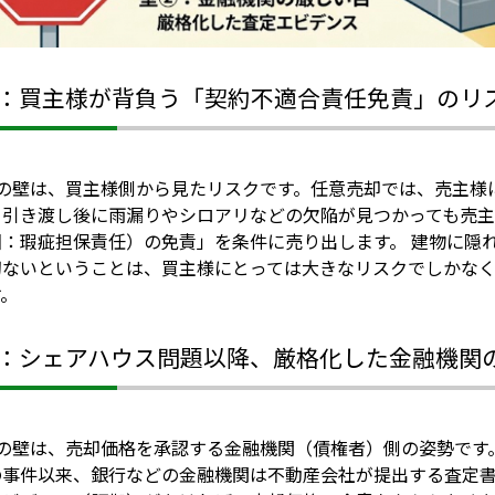
：買主様が背負う「契約不適合責任免責」のリ
目の壁は、買主様側から見たリスクです。任意売却では、売主様
、引き渡し後に雨漏りやシロアリなどの欠陥が見つかっても売
旧：瑕疵担保責任）の免責」を条件に売り出します。 建物に隠
切ないということは、買主様にとっては大きなリスクでしかな
す。
：シェアハウス問題以降、厳格化した金融機関
目の壁は、売却価格を承認する金融機関（債権者）側の姿勢です
の事件以来、銀行などの金融機関は不動産会社が提出する査定