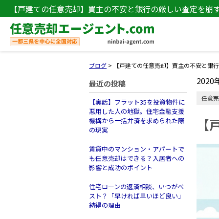
【戸建ての任意売却】買主の不安と銀行の厳しい査定を崩
ブログ
>
【戸建ての任意売却】買主の不安と銀行
2020
最近の投稿
任意売
【実話】フラット35を投資物件に
悪用した人の地獄。住宅金融支援
【
機構から一括弁済を求められた際
の現実
賃貸中のマンション・アパートで
も任意売却はできる？入居者への
影響と成功のポイント
住宅ローンの返済相談、いつがベ
スト？「早ければ早いほど良い」
納得の理由