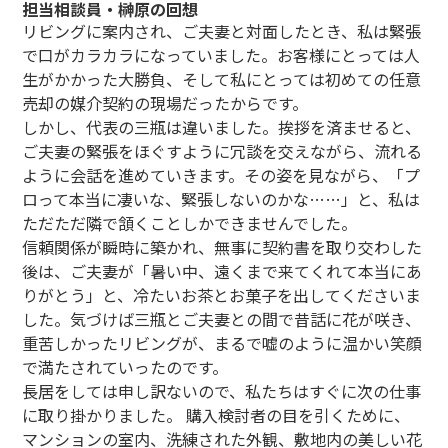
担当相談員・榊原の回想
リビングに案内され、ご夫妻と対面したとき、私は緊張
で口がカラカラになっていました。お客様にとっては人
生がかかった大勝負、そして私にとっては初めての任意
売却の媒介契約の現場だったからです。
しかし、代表の三瓶は違いました。挨拶を済ませると、
ご夫妻の緊張をほぐすように冗談を交えながら、流れる
ように会話を進めていきます。その姿を見ながら、「プ
ロって本当に凄いな、緊張しないのかな……」と、私は
ただただ隣で頷くことしかできませんでした。
信頼関係が瞬時に築かれ、無事に契約書を取り交わした
後は、ご夫妻が「暑い中、遠くまで来てくれて本当にあ
りがとう」と、冷たいお茶とお菓子を出してくださいま
した。気づけば三瓶とご夫妻との間で昔話に花が咲き、
重苦しかったリビングが、まるで嘘のように温かい笑顔
で満たされていったのです。
長居をしては申し訳ないので、私たちはすぐに次の仕事
に取り掛かりました。 購入検討者の目を引くために、
マンションの室内、洗練された外観、敷地内の美しい花