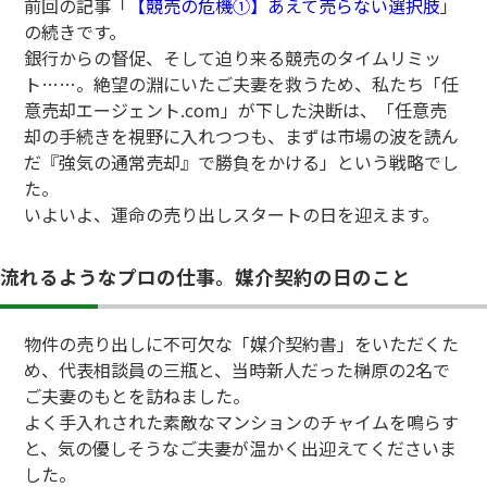
前回の記事「
【競売の危機①】あえて売らない選択肢
」
の続きです。
銀行からの督促、そして迫り来る競売のタイムリミッ
ト……。絶望の淵にいたご夫妻を救うため、私たち「任
意売却エージェント.com」が下した決断は、「任意売
却の手続きを視野に入れつつも、まずは市場の波を読ん
だ『強気の通常売却』で勝負をかける」という戦略でし
た。
いよいよ、運命の売り出しスタートの日を迎えます。
流れるようなプロの仕事。媒介契約の日のこと
物件の売り出しに不可欠な「媒介契約書」をいただくた
め、代表相談員の三瓶と、当時新人だった榊原の2名で
ご夫妻のもとを訪ねました。
よく手入れされた素敵なマンションのチャイムを鳴らす
と、気の優しそうなご夫妻が温かく出迎えてくださいま
した。