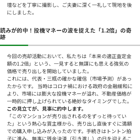
壇などを丁寧に撮影し、ご夫妻に深く一礼して現地を後
にしました。
読みが的中！投機マネーの波を捉えた「1.2倍」の奇
跡
今回の売却活動において、私たちは「本来の適正査定金
額の1.2倍」という、一見すると無謀にも思える強気の
価格で売り出しを開始していました。
これには、代表・三瓶の確かな確信（市場予測）があっ
たからです。 当時はコロナ禍における政府の金融緩和に
より、市場には膨大な投機マネーが溢れ、不動産価格が
一時的に押し上げられている絶妙なタイミングでした。
この見立てが、見事に的中します。
「このマンションが売り出されるのをずっと待ってい
た」という熱心な買主様から、売り出し直後すぐに満額
での購入申し込みが入ったのです。手続きはトントン拍
子に進み、無事に残金決済（引き渡し）の日を迎えるこ