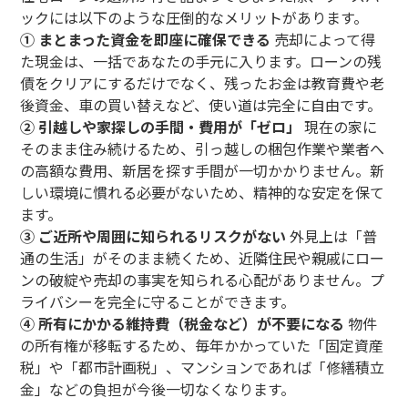
ックには以下のような圧倒的なメリットがあります。
① まとまった資金を即座に確保できる
売却によって得
た現金は、一括であなたの手元に入ります。ローンの残
債をクリアにするだけでなく、残ったお金は教育費や老
後資金、車の買い替えなど、使い道は完全に自由です。
② 引越しや家探しの手間・費用が「ゼロ」
現在の家に
そのまま住み続けるため、引っ越しの梱包作業や業者へ
の高額な費用、新居を探す手間が一切かかりません。新
しい環境に慣れる必要がないため、精神的な安定を保て
ます。
③ ご近所や周囲に知られるリスクがない
外見上は「普
通の生活」がそのまま続くため、近隣住民や親戚にロー
ンの破綻や売却の事実を知られる心配がありません。プ
ライバシーを完全に守ることができます。
④ 所有にかかる維持費（税金など）が不要になる
物件
の所有権が移転するため、毎年かかっていた「固定資産
税」や「都市計画税」、マンションであれば「修繕積立
金」などの負担が今後一切なくなります。