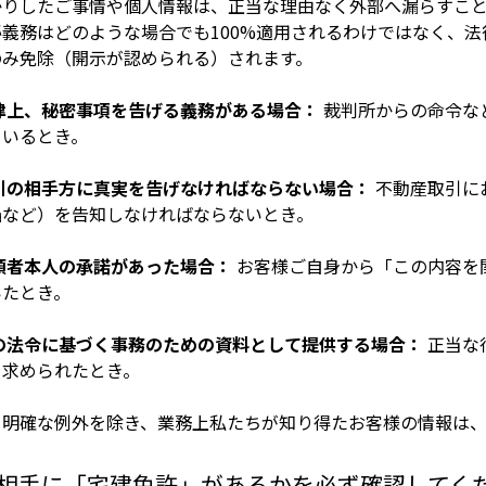
かりしたご事情や個人情報は、正当な理由なく外部へ漏らすこ
秘義務はどのような場合でも100%適用されるわけではなく、法
のみ免除（開示が認められる）されます。
法律上、秘密事項を告げる義務がある場合：
裁判所からの命令な
ているとき。
取引の相手方に真実を告げなければならない場合：
不動産取引に
陥など）を告知しなければならないとき。
頼者本人の承諾があった場合：
お客様ご自身から「この内容を
いたとき。
他の法令に基づく事務のための資料として提供する場合：
正当な
を求められたとき。
ら明確な例外を除き、業務上私たちが知り得たお客様の情報は、
相手に「宅建免許」があるかを必ず確認してく