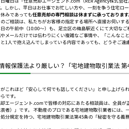
日曜日は「任意売却エージェント.com（RER Agency株式
す。しかし、平日はお仕事でお忙しい方や、一刻を争う住宅ロー
は休みであっても
任意売却の専門相談は休まずに承っております
日のご相談は、私たちがお客様の指定する場所へ直接お伺いす
日の午前中（10:00〜）も、足立区の梅島駅近くにて大切な
話やメールだけでは伝わりにくい複雑なご事情や、「こんなこ
」と1人で抱え込んでしまっている内容であっても、どうぞご遠
。
情報保護法より厳しい？「宅地建物取引業法 第
ちがこれほど「安心して何でも話してください」と申し上げら
からです。
売却エージェント.comで皆様の対応にあたる相談員は、全員
代表者）」です。 不動産のプロである宅地建物取引業者には、
な処分規定を持つ、宅地建物取引業法第45条の「秘密を守る義