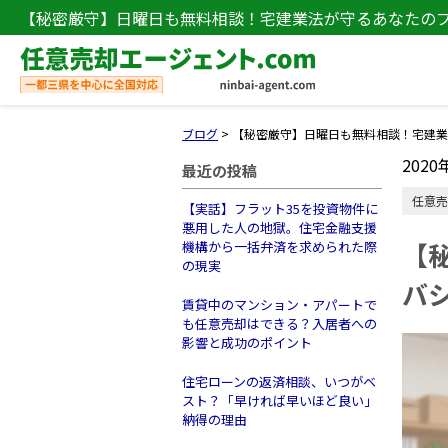
【秘密厳守】日曜日も無料相談！宅建業法が守るあなたの
ブログ
>
【秘密厳守】日曜日も無料相談！宅建業
2020
最近の投稿
任意売
【実話】フラット35を投資物件に
悪用した人の地獄。住宅金融支援
【
機構から一括弁済を求められた際
の現実
バ
賃貸中のマンション・アパートで
も任意売却はできる？入居者への
影響と成功のポイント
住宅ローンの返済相談、いつがベ
スト？「早ければ早いほど良い」
納得の理由