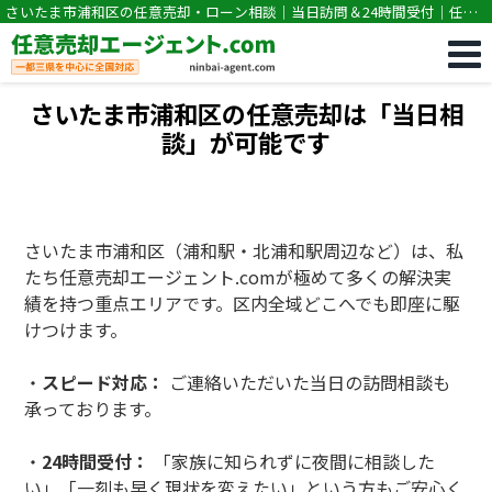
さいたま市浦和区の任意売却・ローン相談｜当日訪問＆24時間受付｜任意
売却専門｜競売・住宅ローン滞納の相談なら任意売却エージェント.com
さいたま市浦和区の任意売却は「当日相
談」が可能です
さいたま市浦和区（浦和駅・北浦和駅周辺など）は、私
たち任意売却エージェント.comが極めて多くの解決実
績を持つ重点エリアです。区内全域どこへでも即座に駆
けつけます。
・
スピード対応：
ご連絡いただいた当日の訪問相談も
承っております。
・
24時間受付：
「家族に知られずに夜間に相談した
い」「一刻も早く現状を変えたい」という方もご安心く