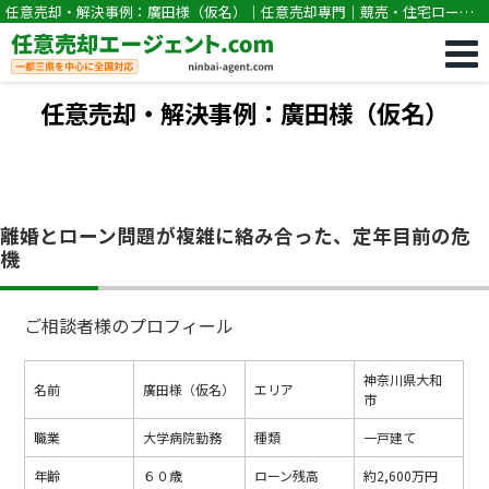
任意売却・解決事例：廣田様（仮名）｜任意売却専門｜競売・住宅ローン
滞納の相談なら任意売却エージェント.com
任意売却・解決事例：廣田様（仮名）
離婚とローン問題が複雑に絡み合った、定年目前の危
機
ご相談者様のプロフィール
神奈川県大和
名前
廣田様（仮名）
エリア
市
職業
大学病院勤務
種類
一戸建て
年齢
６０歳
ローン残高
約2,600万円