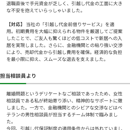
退職直後で手元資金が乏しく、引越し代金の工面に大き
な不安を抱えていらっしゃいました。
【対応】
当社の「引越し代金前借りサービス」を適
用。初期費用を大幅に抑えられる物件を厳選してご提案
したことで、ご友人も驚くほどの低コストで新居への入
居を実現しました。さらに、金融機関との粘り強い交渉
により、売却代金から引越し費用を確保。経済的な負担
を最小限に抑え、スムーズな退去を支えました。
担当相談員より
離婚問題というデリケートなご相談であったため、女性
相談員である私が終始寄り添い、精神的なサポートに徹
しました。一方で、金融機関とのシビアな交渉などはベ
テランの男性相談員が担当するチーム体制で臨みまし
た。
今回、引越し代保証制度の適用条件からは外れていまし