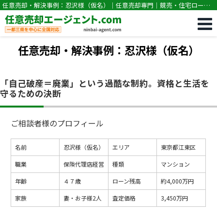
任意売却・解決事例：忍沢様（仮名）｜任意売却専門｜競売・住宅ローン
滞納の相談なら任意売却エージェント.com
任意売却・解決事例：忍沢様（仮名）
「自己破産＝廃業」という過酷な制約。資格と生活を
守るための決断
ご相談者様のプロフィール
名前
忍沢様（仮名）
エリア
東京都江東区
職業
保険代理店経営
種類
マンション
年齢
４７歳
ローン残高
約4,000万円
家族
妻・お子様2人
査定価格
3,450万円