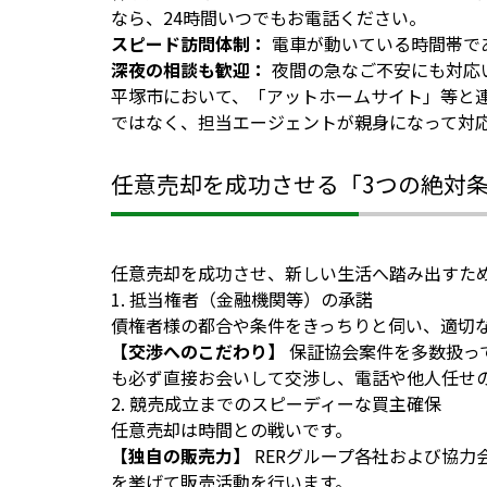
なら、24時間いつでもお電話ください。
スピード訪問体制：
電車が動いている時間帯で
深夜の相談も歓迎：
夜間の急なご不安にも対応
平塚市において、「アットホームサイト」等と
ではなく、担当エージェントが親身になって対
任意売却を成功させる「3つの絶対
任意売却を成功させ、新しい生活へ踏み出すた
1. 抵当権者（金融機関等）の承諾
債権者様の都合や条件をきっちりと伺い、適切
【交渉へのこだわり】
保証協会案件を多数扱っ
も必ず直接お会いして交渉し、電話や他人任せ
2. 競売成立までのスピーディーな買主確保
任意売却は時間との戦いです。
【独自の販売力】
RERグループ各社および協
を挙げて販売活動を行います。