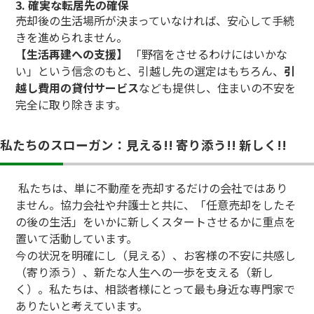
3. 確実な転居先の確保
売却後の生活場所が決まっていなければ、安心して手続
きを進められません。
【生活再建への支援】
「野宿をさせるわけにはいかな
い」という信念のもと、引越し先の選定はもちろん、
引
越し費用の貸付サービス
なども提供し、住まいの不安を
完全に取り除きます。
私たちのスローガン：見える!! 寄り添う!! 新しく!!
私たちは、単に不動産を売却するだけの会社ではあり
ません。協力会社や弁護士と共に、「任意売却をしたそ
の後の生活」をいかに新しくスタートさせるかに重点を
置いて活動しています。
今の状況を明確にし（見える）、お客様の不安に共感し
（寄り添う）、新たな人生への一歩を支える（新し
く）。私たちは、相談者様にとって最も身近な専門家で
ありたいと考えています。