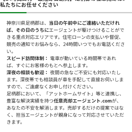
私たちにお任せください
神奈川県足柄郡は、
当日の午前中にご連絡いただけれ
ば、その日のうちに
エージェントが駆けつけることがで
きる重点対応エリアです。住宅ローンの支払いや督促、
競売の通知でお悩みなら、24時間いつでもお電話くださ
い。
スピード訪問体制：
電車が動いている時間帯であれ
ば、すぐにお客様のもとへ参上します。
深夜の相談も歓迎：
夜間の急なご不安にも対応いたし
ます。深夜帯でも相談員が車を手配して直接お伺いしま
すので、ご遠慮なくお申し付けください。
足柄郡において、「アットホームサイト」等と連携し、
豊富な解決実績を持つ
任意売却エージェント.com
が、
あなたの不安を解消します。売却するだけの提案ではな
く、担当エージェントが親身になって対応させていただ
きます。